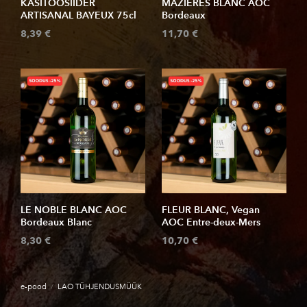
KÄSITÖÖSIIDER
MAZIERES BLANC AOC
ARTISANAL BAYEUX 75cl
Bordeaux
8,39 €
11,70 €
LE NOBLE BLANC AOC
FLEUR BLANC, Vegan
Bordeaux Blanc
AOC Entre-deux-Mers
8,30 €
10,70 €
e-pood
/
LAO TÜHJENDUSMÜÜK