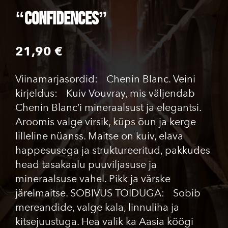
“Confidences”
21,90 €
Viinamarjasordid: Chenin Blanc. Veini
kirjeldus: Kuiv Vouvray, mis väljendab
Chenin Blanc’i mineraalsust ja elegantsi.
Aroomis valge virsik, küps õun ja kerge
lilleline nüanss. Maitse on kuiv, elava
happesusega ja struktureeritud, pakkudes
head tasakaalu puuviljasuse ja
mineraalsuse vahel. Pikk ja värske
järelmaitse. SOBIVUS TOIDUGA: Sobib
mereandide, valge kala, linnuliha ja
kitsejuustuga. Hea valik ka Aasia köögi