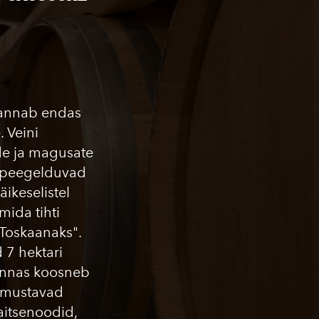
kannab endas
 Veini
de ja magusate
s peegelduvad
ikeselistel
mida tihti
 Toskaanaks".
 7 hektari
 pinnas koosneb
loomustavad
itsenoodid,