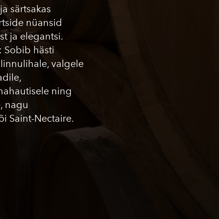
ja särtsakas
ürtside nüansid
t ja elegantsi.
Sobib hästi
 linnulihale, valgele
dile,
ihahautisele ning
, nagu
 Saint-Nectaire.