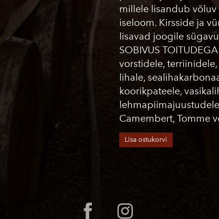
millele lisandub võluv 
iseloom. Kirsside ja v
lisavad joogile sügavus
SOBIVUS TOITUDEGA: 
vorstidele, terriinidele,
lihale, sealihakarbonaa
koorikpateele, vasikal
lehmapiimajuustudele
Camembert, Tomme või
Lisa ostukorvi