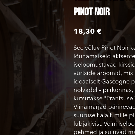
Pinot Noir
18,30 €
See võluv Pinot Noir 
lõunamaiseid aktsente.
iseloomustavad kirssi
vürtside aroomid, mi
ideaalselt Gascogne pä
nõlvadel – piirkonnas, 
kutsutakse "Prantsuse
Viinamarjad pärinevad
suuruselt alalt, mille
lubjakivist. Veini ise
pehmed ja sujuvad ma