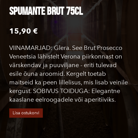
SPUMANTE BRUT 75cl
15,90 €
VIINAMARJAD: Glera. See Brut Prosecco
Veneetsia lähistelt Verona piirkonnast on
värskendav ja puuviljane - eriti tulevad
esile õuna aroomid. Kergelt toetab
maitseid ka peen lillelisus, mis lisab veinile
kergust. SOBIVUS TOIDUGA: Elegantne
kaaslane eelroogadele või aperitiiviks.
Lisa ostukorvi