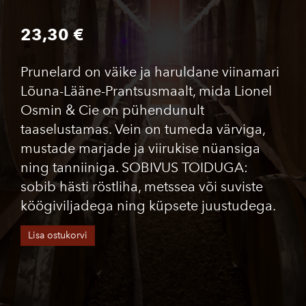
23,30 €
Prunelard on väike ja haruldane viinamari
Lõuna-Lääne-Prantsusmaalt, mida Lionel
Osmin & Cie on pühendunult
taaselustamas. Vein on tumeda värviga,
mustade marjade ja viirukise nüansiga
ning tanniiniga. SOBIVUS TOIDUGA:
sobib hästi röstliha, metssea või suviste
köögiviljadega ning küpsete juustudega.
Lisa ostukorvi