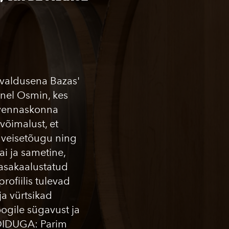
avaldusena Bazas'
ionel Osmin, kes
a vennaskonna
võimalust, et
' veisetõugu ning
lai ja sametine,
asakaalustatud
rofiilis tulevad
a vürtsikad
oogile sügavust ja
OIDUGA: Parim