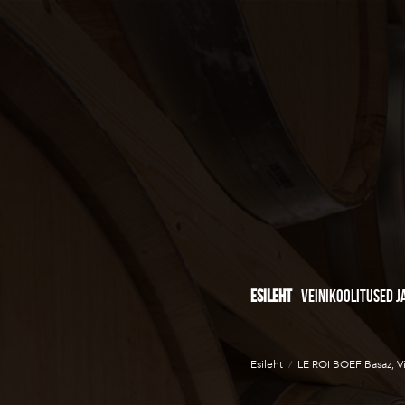
ESILEHT
VEINIKOOLITUSED J
Esileht
/
LE ROI BOEF Basaz, Vi