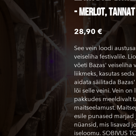
- Merlot, Tannat
28,90 €
See vein loodi austus
veiseliha festivalile. L
võeti Bazas' veiselih
liikmeks, kasutas seda 
aidata säilitada Bazas
lõi selle veini. Vein on 
pakkudes meeldivalt t
maitseelamust. Maitsep
esile punased marjad j
nüansid, mis lisavad j
iseloomu. SOBIVUS T