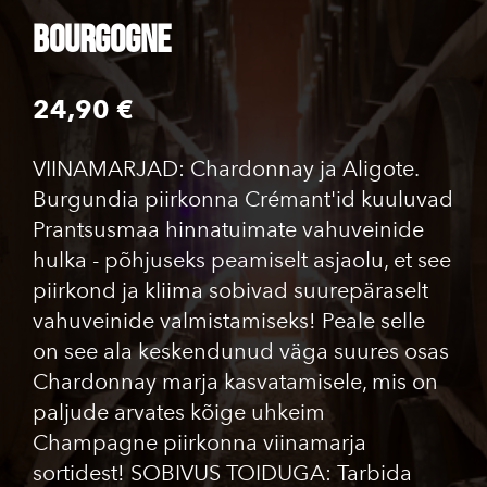
BOURGOGNE
24,90 €
VIINAMARJAD: Chardonnay ja Aligote.
Burgundia piirkonna Crémant'id kuuluvad
Prantsusmaa hinnatuimate vahuveinide
hulka - põhjuseks peamiselt asjaolu, et see
piirkond ja kliima sobivad suurepäraselt
vahuveinide valmistamiseks! Peale selle
on see ala keskendunud väga suures osas
Chardonnay marja kasvatamisele, mis on
paljude arvates kõige uhkeim
Champagne piirkonna viinamarja
sortidest! SOBIVUS TOIDUGA: Tarbida