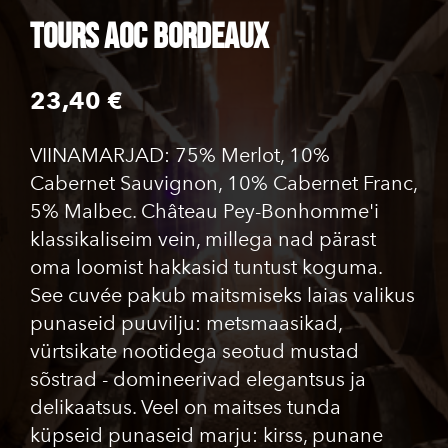
TOURS AOC Bordeaux
23,40 €
VIINAMARJAD: 75% Merlot, 10%
Cabernet Sauvignon, 10% Cabernet Franc,
5% Malbec. Château Pey-Bonhomme'i
klassikaliseim vein, millega nad pärast
oma loomist hakkasid tuntust koguma.
See cuvée pakub maitsmiseks laias valikus
punaseid puuvilju: metsmaasikad,
vürtsikate nootidega seotud mustad
sõstrad - domineerivad elegantsus ja
delikaatsus. Veel on maitses tunda
küpseid punaseid marju: kirss, punane