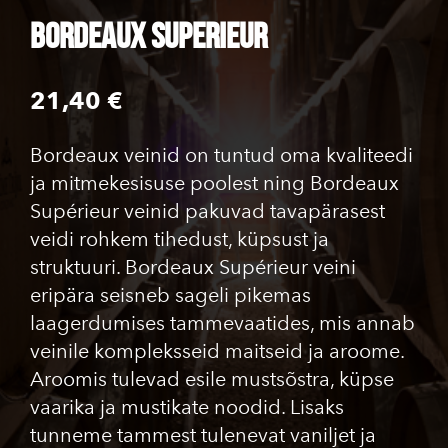
Bordeaux Superieur
21,40 €
Bordeaux veinid on tuntud oma kvaliteedi
ja mitmekesisuse poolest ning Bordeaux
Supérieur veinid pakuvad tavapärasest
veidi rohkem tihedust, küpsust ja
struktuuri. Bordeaux Supérieur veini
eripära seisneb sageli pikemas
laagerdumises tammevaatides, mis annab
veinile kompleksseid maitseid ja aroome.
Aroomis tulevad esile mustsõstra, küpse
vaarika ja mustikate noodid. Lisaks
tunneme tammest tulenevat vaniljet ja