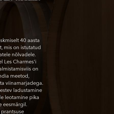
skmiselt 40 aasta
, mis on istutatud
tele nõlvadele.
sel Les Charmes'i
Valmistamisviis on
undia meetod,
eta viinamarjadega.
kestev ladustamine
irde leotamine pika
e eesmärgil.
 prantsuse