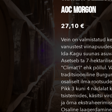
AOC Morgon
27,10 €
Vein on valmistatud ke
vanustest viinapuudest
Ida-Kagu suunas asuva
Asetseb ta 7-hektarili
"Climat'l" ehk põllul. 
traditsiooniline Burg
osaliselt ilma rootsud
Pikk 3 kuni 4 nädalat 
tsisternides, käsitsi v
ja õrna ekstraheerimis
Osaline laagerdamine