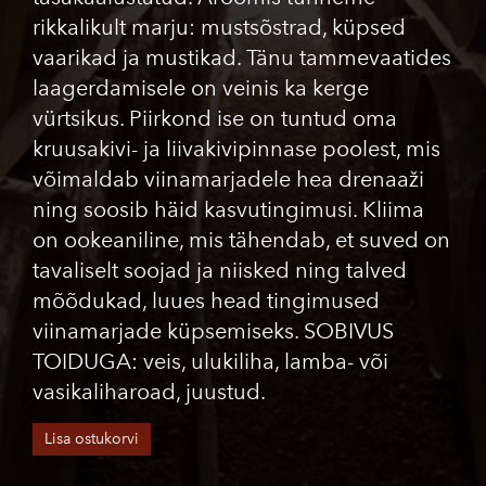
rikkalikult marju: mustsõstrad, küpsed
vaarikad ja mustikad. Tänu tammevaatides
laagerdamisele on veinis ka kerge
vürtsikus. Piirkond ise on tuntud oma
kruusakivi- ja liivakivipinnase poolest, mis
võimaldab viinamarjadele hea drenaaži
ning soosib häid kasvutingimusi. Kliima
on ookeaniline, mis tähendab, et suved on
tavaliselt soojad ja niisked ning talved
mõõdukad, luues head tingimused
viinamarjade küpsemiseks. SOBIVUS
TOIDUGA: veis, ulukiliha, lamba- või
vasikaliharoad, juustud.
Lisa ostukorvi