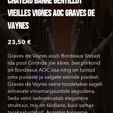
CHATEAU BARRE GENTILLOT
Vieilles Vignes AOC Graves de
Vayres
23,50 €
Graves de Vayres asub Bordeaux linnast
ida pool Gironde jõe ääres. See piirkond
on Bordeaux AOC osa ning on tuntud
oma punaste ja valgete veinide poolest.
Graves de Vayres veine toodetakse sageli
erinevate viinamarjasortide segudena.
Seda veini iseloomustab elegantne
struktuur, mis on täidlane, kuid samas
tasakaalustatud. Aroomis tunneme