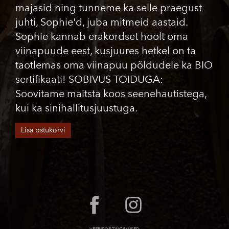
majasid ning tunneme ka selle praegust
juhti, Sophie'd, juba mitmeid aastaid.
Sophie kannab erakordset hoolt oma
viinapuude eest, kusjuures hetkel on ta
taotlemas oma viinapuu põldudele ka BIO
sertifikaati! SOBIVUS TOIDUGA:
Soovitame maitsta koos seenehautistega,
kui ka sinihallitusjuustuga.
Lisa ostukorvi
VEEBIPOE TINGIMUSED