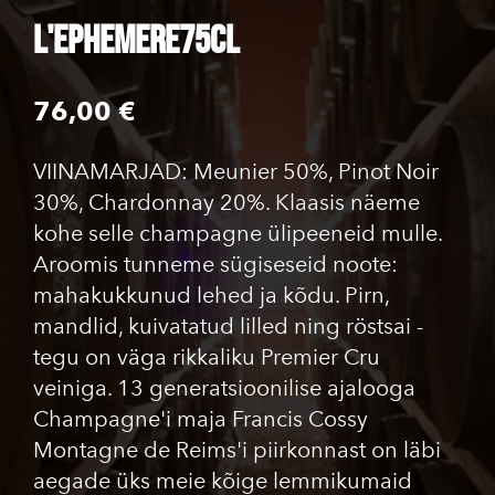
L'EPHEMERE75cl
76,00 €
VIINAMARJAD: Meunier 50%, Pinot Noir
30%, Chardonnay 20%. Klaasis näeme
kohe selle champagne ülipeeneid mulle.
Aroomis tunneme sügiseseid noote:
mahakukkunud lehed ja kõdu. Pirn,
mandlid, kuivatatud lilled ning röstsai -
tegu on väga rikkaliku Premier Cru
veiniga. 13 generatsioonilise ajalooga
Champagne'i maja Francis Cossy
Montagne de Reims'i piirkonnast on läbi
aegade üks meie kõige lemmikumaid