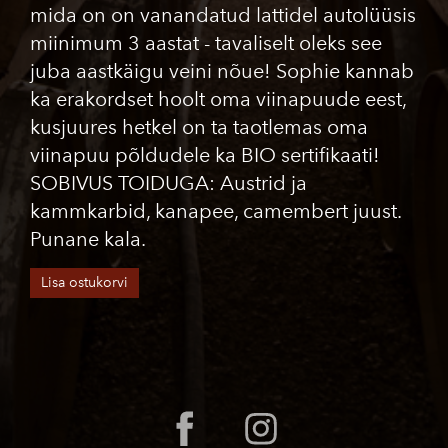
mida on on vanandatud lattidel autolüüsis
miinimum 3 aastat - tavaliselt oleks see
juba aastkäigu veini nõue! Sophie kannab
ka erakordset hoolt oma viinapuude eest,
kusjuures hetkel on ta taotlemas oma
viinapuu põldudele ka BIO sertifikaati!
SOBIVUS TOIDUGA: Austrid ja
kammkarbid, kanapee, camembert juust.
Punane kala.
Lisa ostukorvi