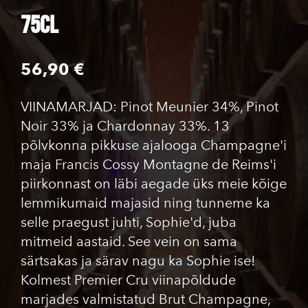
75cl
56,90 €
VIINAMARJAD: Pinot Meunier 34%, Pinot
Noir 33% ja Chardonnay 33%. 13
põlvkonna pikkuse ajalooga Champagne'i
maja Francis Cossy Montagne de Reims'i
piirkonnast on läbi aegade üks meie kõige
lemmikumaid majasid ning tunneme ka
selle praegust juhti, Sophie'd, juba
mitmeid aastaid. See vein on sama
särtsakas ja särav nagu ka Sophie ise!
Kolmest Premier Cru viinapõldude
marjades valmistatud Brut Champagne,