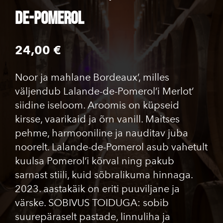
de-Pomerol
24,00 €
Noor ja mahlane Bordeaux’, milles
väljendub Lalande-de-Pomerol’i Merlot’
siidine iseloom. Aroomis on küpseid
kirsse, vaarikaid ja õrn vanill. Maitses
pehme, harmooniline ja nauditav juba
noorelt. Lalande-de-Pomerol asub vahetult
kuulsa Pomerol’i kõrval ning pakub
sarnast stiili, kuid sõbralikuma hinnaga.
2023. aastakäik on eriti puuviljane ja
värske. SOBIVUS TOIDUGA: sobib
suurepäraselt pastade, linnuliha ja