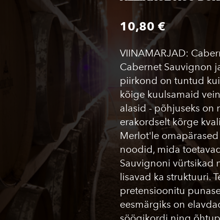
10,80 €
VIINAMARJAD: Cabern
Cabernet Sauvignon j
piirkond on tuntud ku
kõige kuulsamaid vein
alasid - põhjuseks on
erakordselt kõrge kval
Merlot'le omapärased
noodid, mida toetava
Sauvignoni vürtsikad 
lisavad ka struktuuri. 
pretensioonitu punase 
eesmärgiks on elavdada
söögikordi ning õhtu