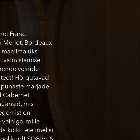
et Franc,
a Merlot. Bordeaux
i maailma üks
i valmistamise
 nende veinide
iteet! Hõrgutavad
 punaste marjade
d Cabernet
nüansid, mis
Tegemist on
veiniga, mille
 kõiki Teie imelisi
poolikuid! SOBIVUS